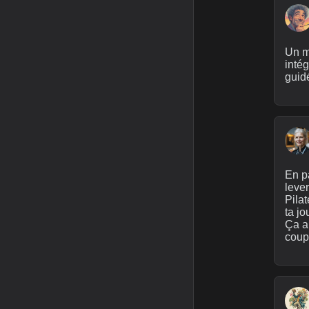
Un m
inté
guidé
En pa
leve
Pilat
ta jo
Ça ai
coup