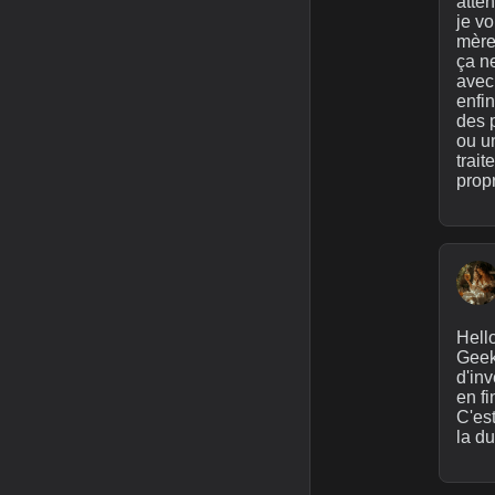
atten
je vo
mère
ça n
avec
enfin
des p
ou un
trai
prop
Hello
Geek
d'inv
en fi
C'est
la du