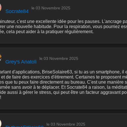
le 03 Novembre 2025
Socrate84
inuteur, c'est une excellente idée pour les pauses. L'ancrage p
grer une nouvelle habitude. Pour la respiration, vous pourriez e
e, cela peut aider à la pratiquer régulièrement.
le 03 Novembre 2025
Grey's Anatoli
rlant d'applications, BriseSolaire63, si tu as un smartphone, il e
r et de faire des exercices d'étirement. Certaines te proposen
es que tu peux faire directement au bureau. C'est une manière si
urnée sans avoir à te déplacer. Et Socrate84 a raison, la méditati
de aussi à gérer le stress, qui peut être un facteur aggravant p
!
le 03 Novembre 2025