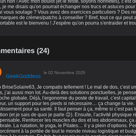
 un non ! Avec mon boulot (et le reste, soyons honnêtes), c'est
, je me disais qu'on pourrait échanger nos trucs et astuces pour
ui vous soulage ? Vous avez des exercices particuliers ? Des r
marques de crèmes/patchs à conseiller ? Bref, tout ce qui peut a
rtable est le bienvenu ! J'espère qu'on pourra s'entraider et tr
entaires (24)
le 02 Novembre 2025
GeekGoddess
 BriseSolaire63, Je compatis tellement ! Le mal de dos, c'est un
rs, j'ai aussi mon lot. Au-delà des solutions ponctuelles, je pens
che globale. Déjà, l'ergonomie du poste de travail, c'est capita
ur, un support pour les pieds si nécessaire… ça change la vie. I
stissement pour sa santé. Il faut penser à ça, même si c'est pas
tion (et je sais de quoi je parle 😉). Ensuite, l'activité physique
spensable. Renforcer les muscles du dos et les abdominaux, ça
brale. La natation, le yoga, le Pilates… il y a plein d'options. Pe
orcément à la portée de tout le monde niveau logistique et budget