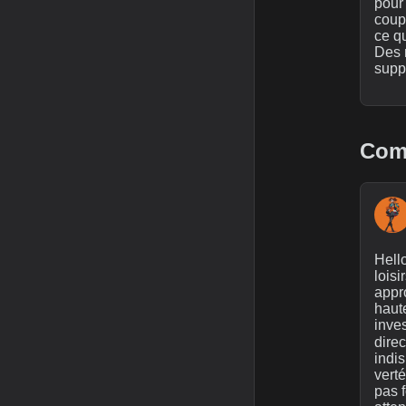
pour
coup
ce q
Des 
suppo
Comm
Hello
loisi
appro
haute
inve
direc
indi
verté
pas f