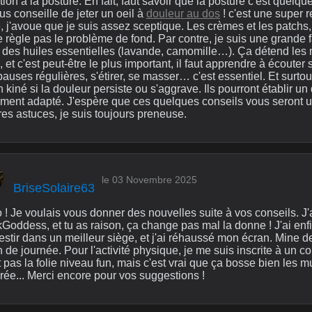
tion à la posture. En fait, faut savoir que la posture c'est quelq
us conseille de jeter un oeil à
douleur au dos
! c'est une super 
, j'avoue que je suis assez sceptique. Les crèmes et les patchs
e règle pas le problème de fond. Par contre, je suis une grande 
 des huiles essentielles (lavande, camomille…). Ça détend les m
, et c'est peut-être le plus important, il faut apprendre à écoute
auses régulières, s'étirer, se masser… c'est essentiel. Et surto
 kiné si la douleur persiste ou s'aggrave. Ils pourront établir un
tement adapté. J'espère que ces quelques conseils vous seront ut
res astuces, je suis toujours preneuse.
le 03 Novembre 2025
BriseSolaire63
 ! Je voulais vous donner des nouvelles suite à vos conseils. J'a
Goddess, et tu as raison, ça change pas mal la donne ! J'ai enf
estir dans un meilleur siège, et j'ai réhaussé mon écran. Mine de
n de journée. Pour l'activité physique, je me suis inscrite à un c
 pas la folie niveau fun, mais c'est vrai que ça bosse bien les mu
rée... Merci encore pour vos suggestions !