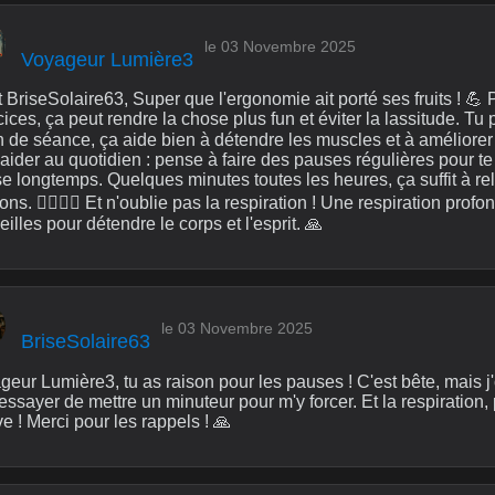
le 03 Novembre 2025
Voyageur Lumière3
 BriseSolaire63, Super que l'ergonomie ait porté ses fruits ! 💪 P
ices, ça peut rendre la chose plus fun et éviter la lassitude. T
n de séance, ça aide bien à détendre les muscles et à améliorer 
aider au quotidien : pense à faire des pauses régulières pour te 
e longtemps. Quelques minutes toutes les heures, ça suffit à rela
ons. 🚶‍♀️🚶‍♂️ Et n'oublie pas la respiration ! Une respiration pro
illes pour détendre le corps et l'esprit. 🙏
le 03 Novembre 2025
BriseSolaire63
eur Lumière3, tu as raison pour les pauses ! C'est bête, mais j'
essayer de mettre un minuteur pour m'y forcer. Et la respiration, 
e ! Merci pour les rappels ! 🙏