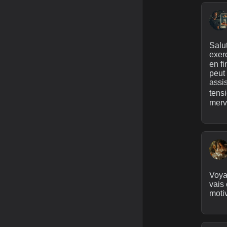
Salut
exerc
en fi
peut 
assis
tensi
merve
Voyag
vais 
motiv