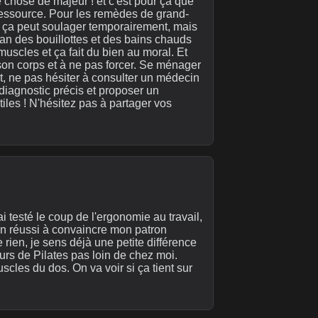
ue chose de majeur ! et c'est pour ça que
ressource. Pour les remèdes de grand-
, ça peut soulager temporairement, mais
fan des bouillottes et des bains chauds
uscles et ça fait du bien au moral. Et
r son corps et à ne pas forcer. Se ménager
ut, ne pas hésiter à consulter un médecin
 diagnostic précis et proposer un
iles ! N'hésitez pas à partager vos
i testé le coup de l'ergonomie au travail,
in réussi à convaincre mon patron
 rien, je sens déjà une petite différence
ours de Pilates pas loin de chez moi.
scles du dos. On va voir si ça tient sur