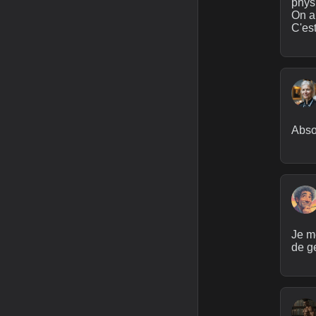
physi
On a
C'es
Abso
Je me
de ge