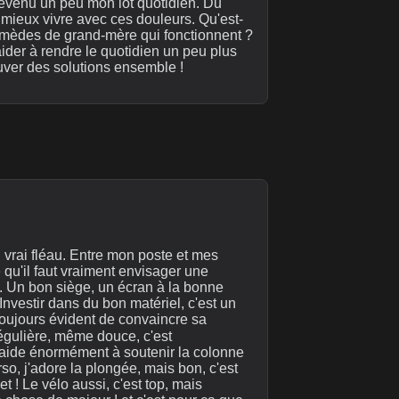
 devenu un peu mon lot quotidien. Du
 mieux vivre avec ces douleurs. Qu'est-
emèdes de grand-mère qui fonctionnent ?
ider à rendre le quotidien un peu plus
ouver des solutions ensemble !
 vrai fléau. Entre mon poste et mes
e qu'il faut vraiment envisager une
l. Un bon siège, un écran à la bonne
nvestir dans du bon matériel, c'est un
 toujours évident de convaincre sa
 régulière, même douce, c'est
 aide énormément à soutenir la colonne
rso, j'adore la plongée, mais bon, c'est
 ! Le vélo aussi, c'est top, mais