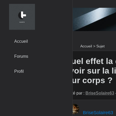
Accueil
Accueil
>
Sujet
Forums
Quel effet la
avoir sur la
Profil
leur corps ?
Posté par :
BriseSolaire63
-
BriseSolaire63