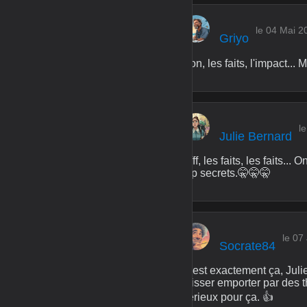
le 04 Mai 2
Griyo
Bon, les faits, l'impact...
l
Julie Bernard
Pfff, les faits, les faits..
top secrets.🤫🤫🤫
le 07 
Socrate84
C'est exactement ça, Julie
laisser emporter par des t
sérieux pour ça. 👍