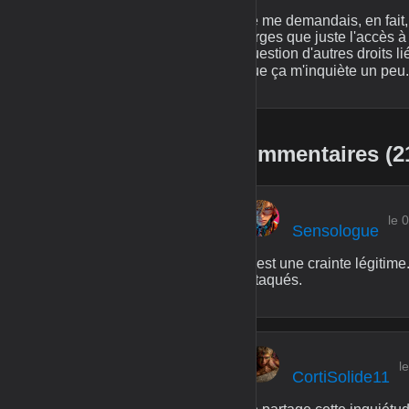
Je me demandais, en fait,
larges que juste l'accès à
question d'autres droits l
que ça m'inquiète un peu.
Commentaires (2
le 
Sensologue
C'est une crainte légitime
attaqués.
l
CortiSolide11