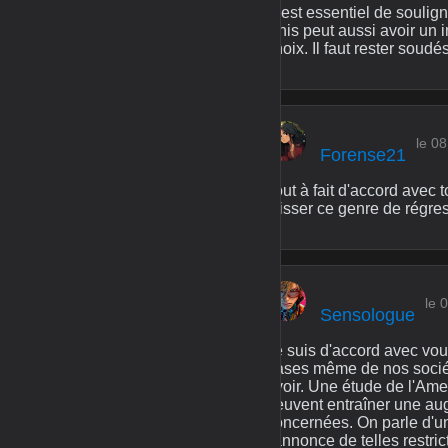
C'est essentiel de soulign
Unis peut aussi avoir un 
choix. Il faut rester soudés
le 08
Forense21
Tout à fait d'accord avec 
laisser ce genre de régres
le 
Sensologue
Je suis d'accord avec vou
bases même de nos société
avoir. Une étude de l'Ame
peuvent entraîner une aug
concernées. On parle d'u
l'annonce de telles restri