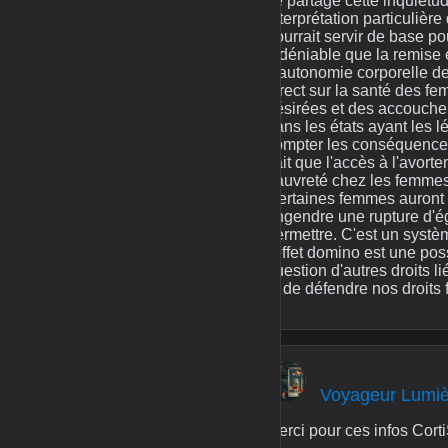
Je partage cette inquiétu
interprétation particulière
pourrait servir de base po
indéniable que la remise 
d'autonomie corporelle de
direct sur la santé des 
désirées et des accouche
dans les états ayant les lé
compter les conséquences
sait que l'accès à l'avort
pauvreté chez les femmes. 
Certaines femmes auront ac
engendre une rupture d'ég
permettre. C'est un systèm
l'effet domino est une pos
question d'autres droits li
et de défendre nos droit
Voyageur Lumi
Merci pour ces infos Corti