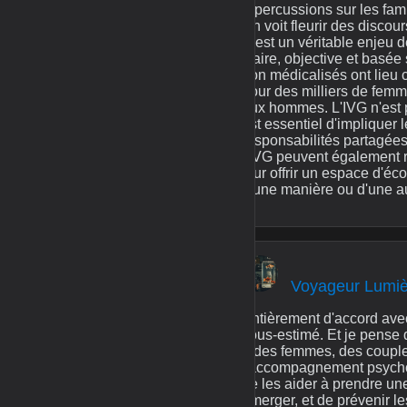
répercussions sur les fami
On voit fleurir des discou
C'est un véritable enjeu 
claire, objective et basé
non médicalisés ont lieu 
pour des milliers de femmes
aux hommes. L'IVG n'est pa
est essentiel d'impliquer 
responsabilités partagées
l'IVG peuvent également re
leur offrir un espace d'éc
d'une manière ou d'une aut
Voyageur Lumi
Entièrement d'accord avec
sous-estimé. Et je pense qu
a des femmes, des couples
l'accompagnement psychol
de les aider à prendre un
émerger, et de prévenir le