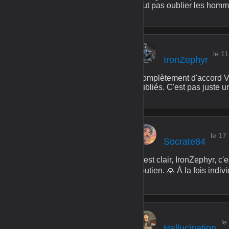
faut pas oublier les homme
le 1
IronZephyr
Complètement d'accord V
oubliés. C'est pas juste u
le 17
Socrate84
C'est clair, IronZephyr, c
soutien. 🙏 À la fois indi
le
Hallucination