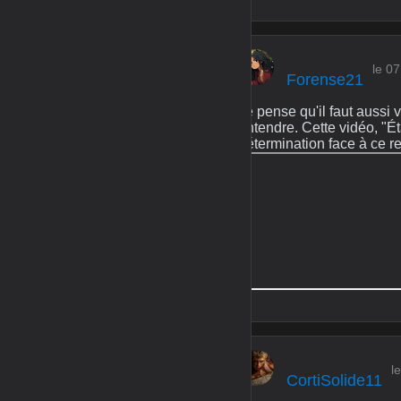
le 07
Forense21
Je pense qu'il faut aussi
entendre. Cette vidéo, "Ét
détermination face à ce re
l
CortiSolide11