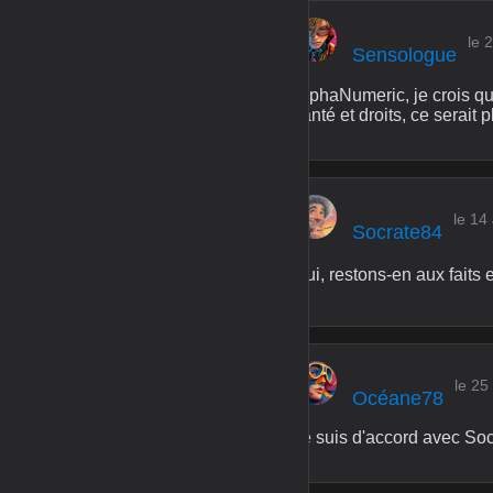
le 
Sensologue
AlphaNumeric, je crois qu
santé et droits, ce serait p
le 14
Socrate84
Oui, restons-en aux faits 
le 25
Océane78
Je suis d'accord avec Soc