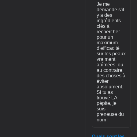
Je me
demande s'il
y a des
ingrédients
clés à
rechercher
pour un
maximum
d'efficacité
sur les peaux
vraiment
abîmées, ou
au contraire,
des choses à
éviter
absolument.
Si tu as
trouvé LA
pépite, je
suis
preneuse du
nom !
Quels sont les