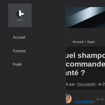
Accueil
Accueil
>
Sujet
Forums
Quel shampoi
recommandez
Profil
santé ?
Posté par :
Socrate84
- le 
le 25
Socrate84