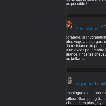
plus possible !
le 
Sensologue
Socrate84, si l'hydratatio
huiles végétales (argan, co
et la résistance, tu peux 
car un excès peut rendre 
brillance, rince tes cheve
plus brillants.
Voyageur Lumi
Sensologue a de bons cons
Meilleur Shampoing Sans S
recherche, en plus , il y 