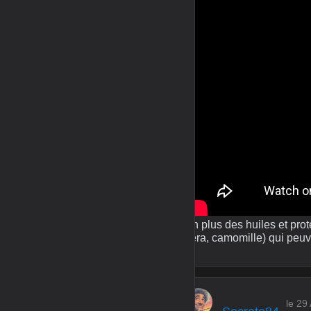
En plus des huiles et pro
vera, camomille) qui peuven
le 29