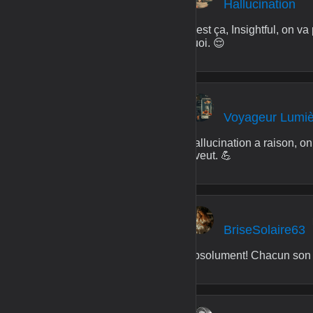
Hallucination
C'est ça, Insightful, on va
quoi. 😌
Voyageur Lumi
Hallucination a raison, o
il veut. 💪
BriseSolaire63
Absolument! Chacun son r