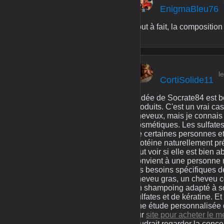
EnigmaBleu76
Tout à fait, la composition
l
CortiSolide11
L'idée de Socrate84 est b
produits. C'est un vrai ca
cheveux, mais je connais 
cosmétiques. Les sulfates,
de certaines personnes et 
protéine naturellement pr
faut voir si elle est bien 
convient à une personne n
les besoins spécifiques 
cheveu gras, un cheveu co
un shampoing adapté à so
sulfates et de kératine. Et
une étude personnalisée d
sur
site pour acheter le 
faudrait regarder la conce