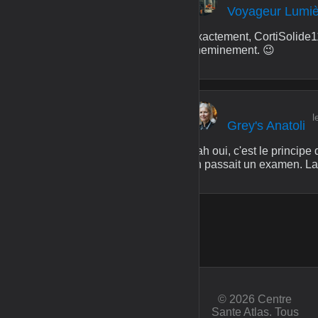
Voyageur Lumi
Exactement, CortiSolide11
cheminement. 😉
l
Grey's Anatoli
Bah oui, c'est le princip
on passait un examen. Lai
© 2026 Centre
Sante Atlas. Tous