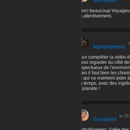
Socrate84
Merci beaucoup Voyageur 
ça attentivement.
AlphaNumeric
Pour compléter la vidéo 
aussi regarder du côté de
respectueux de l'environne
Mais il faut bien les choi
lui qui va vraiment aide
en temps, avec des ingréd
la planète !
le 29
Socrate84
AlphaNumeric, l'idée des 