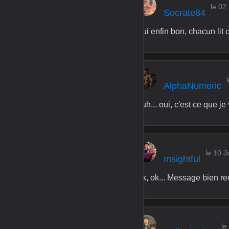
le 02
Socrate84
Oui enfin bon, chacun lit c
AlphaNumeric
Euh... oui, c'est ce que j
le 10 J
Insightful
Ok, ok... Message bien reç
le