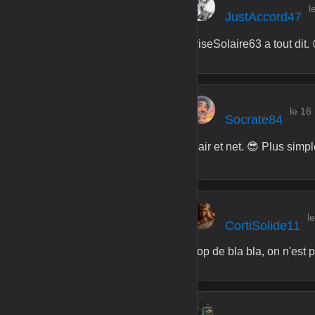
l
JustAccord47
BriseSolaire63 a tout dit. 
le 16
Socrate84
Clair et net. 😎 Plus simpl
l
CortiSolide11
Trop de bla bla, on n'est p