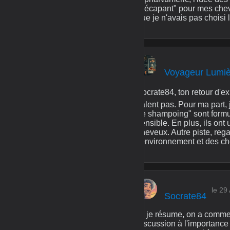
"décapant" pour mes cheveu
que je n'avais pas choisi 
Voyageur Lumi
Socrate84, ton retour d'ex
valent pas. Pour ma part, 
de shampoing" sont formulé
sensible. En plus, ils ont
cheveux. Autre piste, reg
l'environnement et des ch
le 29
Socrate84
Si je résume, on a commen
discussion à l'importance