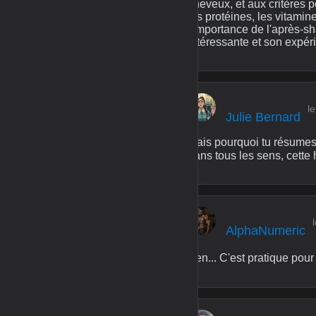
cheveux, et aux critères 
les protéines, les vitamine
l'importance de l'après
intéressante et son expér
l
Julie Bernard
Mais pourquoi tu résumes 
dans tous les sens, cette 
AlphaNumeric
Ben... C'est pratique pour 