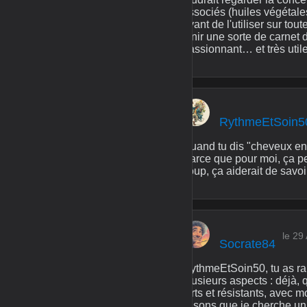
associés (huiles végétales,
avant de l'utiliser sur to
tenir une sorte de carnet d
passionnant… et très util
RythmeEtSoin5
Quand tu dis "cheveux en 
Parce que pour moi, ça peu
coup, ça aiderait de savo
le 29
Socrate84
RythmeEtSoin50, tu as ra
plusieurs aspects : déjà, 
forts et résistants, avec 
Disons que je cherche un