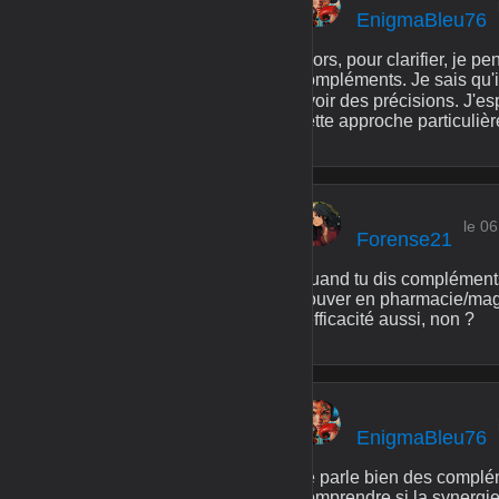
EnigmaBleu76
Alors, pour clarifier, je 
compléments. Je sais qu'il
avoir des précisions. J'es
cette approche particulièr
le 0
Forense21
Quand tu dis compléments,
trouver en pharmacie/maga
l'efficacité aussi, non ?
EnigmaBleu76
Je parle bien des complé
comprendre si la synergie