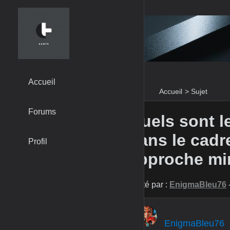
Accueil
Accueil
>
Sujet
Forums
Quels sont l
dans le cadr
Profil
approche min
Posté par :
EnigmaBleu76
EnigmaBleu76