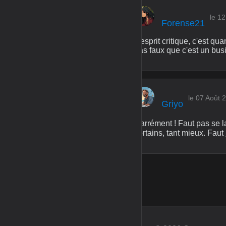
le 1
Forense21
L'esprit critique, c'est q
pas faux que c'est un busin
le 07 Août 
Griyo
Carrément ! Faut pas se la
certains, tant mieux. Faut j