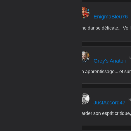
EnigmaBleu76
Une danse délicate... Voil
l
Grey's Anatoli
Un apprentissage... et sur
l
JustAccord47
Garder son esprit critique,