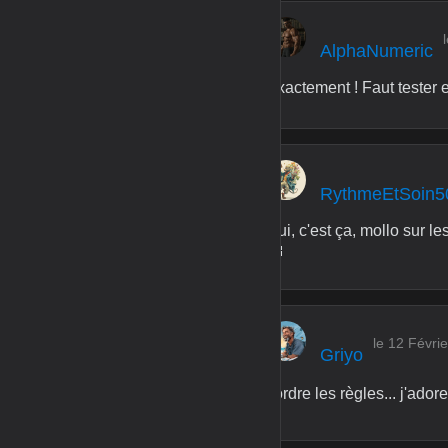
AlphaNumeric
Exactement ! Faut tester 
RythmeEtSoin5
Oui, c'est ça, mollo sur le
🤔
le 12 Févri
Griyo
Tordre les règles... j'ador