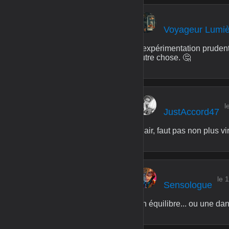
Voyageur Lumi
L'expérimentation prudente,
autre chose. 🤔
l
JustAccord47
Clair, faut pas non plus v
le 
Sensologue
Un équilibre... ou une dan