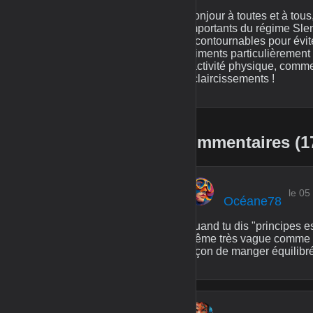
Bonjour à toutes et à tous
importants du régime Slend
incontournables pour évite
aliments particulièrement
l'activité physique, comm
éclaircissements !
Commentaires (1
le 05
Océane78
Quand tu dis "principes e
même très vague comme te
façon de manger équilibr